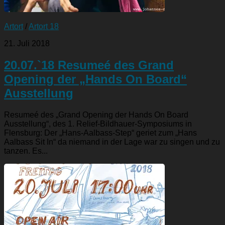
Artort
/
Artort 18
21. Juli 2018
20.07.`18 Resumeé des Grand
Opening der „Hands On Board“
Ausstellung
Resumeé des „Grand Opening der Hands On Board
Ausstellung“, des 1. Relief-Bildhauer-Symposiums in
Flensburg: Der „Hans-Aalbass-Step“ geriet zum „Hans
Aalbass Sit In“ da niemand in der Lage war zu singen und zu
tanzen. Es...