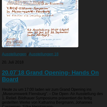
Ausstellungen
/
Ausstellungen 18
20. Juli 2018
20.07`18 Grand Opening- Hands On
Board
Heute zu um 17:00 laden wir zum Grand Opening ins
„Museumswerk Flensburg“. – Die Open- Air Ausstellung des
1. Relief- Bildhauer Symposiums präsentiert die fertig
gestellten Werke von Katharina Bergmann, Johannes
Caspersen, Silke Heintzmann-...