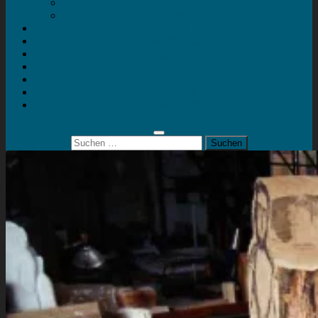
Mein Konto
Kontakt
Artort
Ausstellungen
Kunstaktionen
Landart
Geheimtipps
Portfolio
0 Artikel
0,00 €
Suchen
nach: