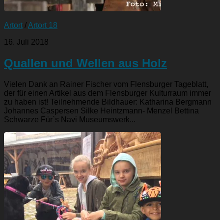
Artort
/
Artort 18
16. Juli 2018
Quallen und Wellen aus Holz
Vielen Dank an Rainer Fischer vom Flensburger Tageblatt,
der für einen Artikel aus dem Flensburger Kulturraum immer
zu haben ist! Teilnehmende Bildhauer: Katharina Bergmann
Johannes Caspersen Silke Heintzmann- Menzel Bettina
Schwarze Für`s Navi Museumswerk...