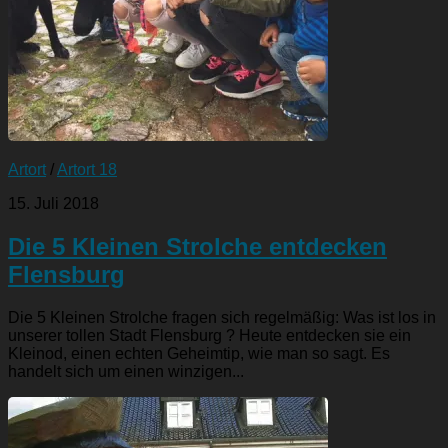
Artort
/
Artort 18
15. Juli 2018
Die 5 Kleinen Strolche entdecken
Flensburg
Die 5 Kleinen Strolche fragen sich regelmäßig: Was ist los in
unserer tollen Stadt Flensburg ? Heute entdecken sie ein
Kleinod, einen echten Geheimtip, wie man so sagt. Es
handelt sich um einen winzigen...