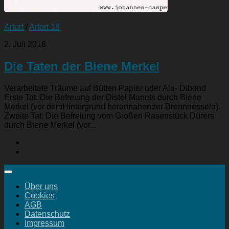
Artort
/
Artort 18
2. Juli 2018
Die Taten der Biene Merkel
Verarbeitete Träume auf Bütten Papier oder Alu- Dibond
Erste Tat: Die Befreiung der Distel Manets durch Biene
Merkel (vor demHintergrund herannahender Brennnesseln).
Zweite Tat: Die Befreiung vom Großen Rasenstück Dürers
durch Biene Merkel (vor...
Über uns
Cookies
AGB
Datenschutz
Impressum