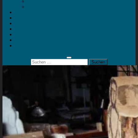
Mein Konto
Kontakt
Artort
Ausstellungen
Kunstaktionen
Landart
Geheimtipps
Portfolio
0 Artikel
0,00 €
Suchen
nach: