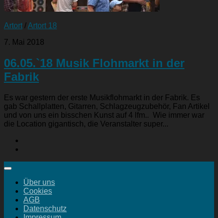
Artort
/
Artort 18
7. Mai 2018
06.05.`18 Musik Flohmarkt in der
Fabrik
Es war gestern der erste Musikflohmarkt in der Fabrik. Es
gab Schallplatten, Gitarren, Schlagzeugzubehör, Fan Artikel
und von uns ein bisschen Kunst auf 4 lfm.. Wie immer war
die Location gigantisch, die Veranstalter super...
Über uns
Cookies
AGB
Datenschutz
Impressum