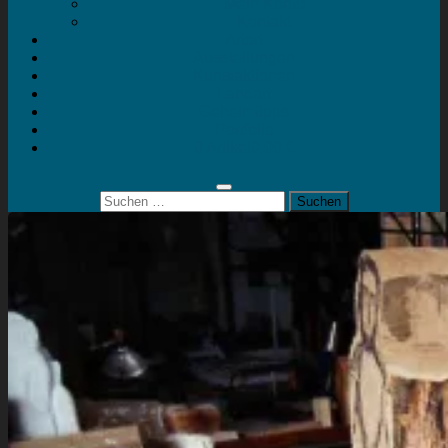
Mein Konto
Kontakt
Artort
Ausstellungen
Kunstaktionen
Landart
Geheimtipps
Portfolio
0 Artikel
0,00 €
Suchen
nach: