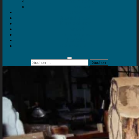
Mein Konto
Kontakt
Artort
Ausstellungen
Kunstaktionen
Landart
Geheimtipps
Portfolio
0 Artikel
0,00 €
Suchen
nach: