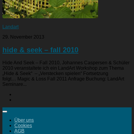
Landart
29. November 2013
hide & seek – fall 2010
Hide And Seek – Fall 2010, Johannes Caspersen & Schüler
2010 veranstaltete ich ein LandArt Workshop zum Thema
„Hide & Seek“ – „Verstecken spielen“ Fortsetzung
folgt… Magic & Loss Fall 2011 Anfrage Buchung: LandArt
Seminare...
Über uns
Cookies
AGB