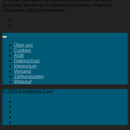
gestellten Werke von Katharina Bergmann, Johannes
Caspersen, Silke Heintzmann-...
Über uns
Cookies
AGB
Datenschutz
Impressum
Versand
Zahlungsarten
Widerruf
© 2026 Kunstblock Com