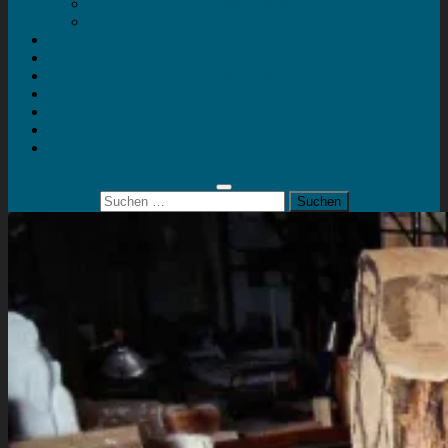
Mein Konto
Kontakt
Artort
Ausstellungen
Kunstaktionen
Landart
Geheimtipps
Portfolio
0 Artikel
0,00 €
Suchen
nach: