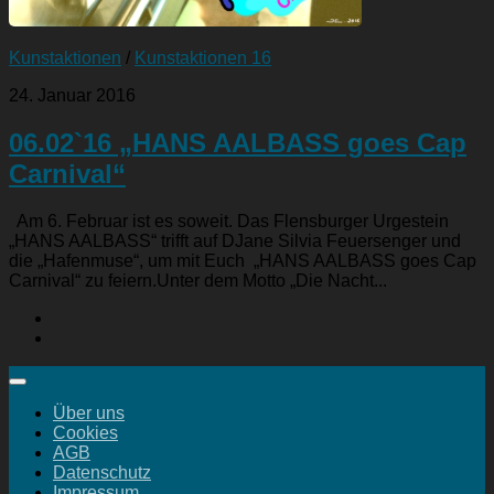
Kunstaktionen
/
Kunstaktionen 16
24. Januar 2016
06.02`16 „HANS AALBASS goes Cap
Carnival“
Am 6. Februar ist es soweit. Das Flensburger Urgestein
„HANS AALBASS“ trifft auf DJane Silvia Feuersenger und
die „Hafenmuse“, um mit Euch „HANS AALBASS goes Cap
Carnival“ zu feiern.Unter dem Motto „Die Nacht...
Über uns
Cookies
AGB
Datenschutz
Impressum