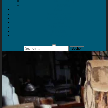
Mein Konto
Kontakt
Artort
Ausstellungen
Kunstaktionen
Landart
Geheimtipps
Portfolio
0 Artikel
0,00 €
Suchen
nach: