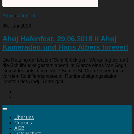
Artort
/
Artort 18
30. Juni 2018
Ahøj Hafenfest, 29.06.2018 // Ahøj
Kameraden und Hans Albers forever!
Die Rettung der letzten “Schiffbrückigen” Woran lag es, daß
die Schiffbrücke gestern abend im Glanze eines Van Gogh
Gemäldes aufschimmerte ? Beates St. Croix Dependance
vor dem Schifffahrtsmuseum, Rumbeköstigungsstation
inmitten des Ahøj- Törns galt...
Über uns
Cookies
AGB
Datenschutz