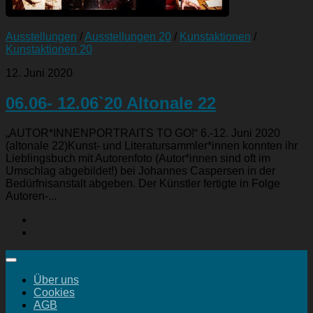
Ausstellungen
/
Ausstellungen 20
/
Kunstaktionen
/
Kunstaktionen 20
12. Juni 2020
06.06- 12.06`20 Altonale 22
„AUTOR*INNENPORTRAITS TO GO!“ 6.-12. Juni 2020
(altonale 22)Kunst- und Literatursammler*innen konnten ihr
Lieblingsbuch mit Autorenfoto (Autor*innen sind oft im
Umschlag abgebildet!) bei Johannes Caspersen in der
Bedürfnisanstalt abgeben. Der Künstler fertigte in Folge
Autoren-...
Über uns
Cookies
AGB