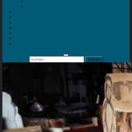
Mein Konto
Kontakt
Artort
Ausstellungen
Kunstaktionen
Landart
Geheimtipps
Portfolio
0 Artikel
0,00 €
Suchen
nach: