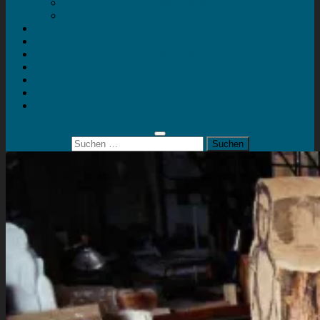
Mein Konto
Kontakt
Artort
Ausstellungen
Kunstaktionen
Landart
Geheimtipps
Portfolio
0 Artikel
0,00 €
Suchen
nach: