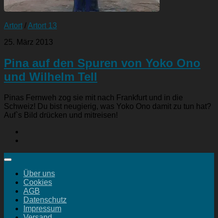
Artort
/
Artort 13
25. März 2013
Pina auf den Spuren von Yoko Ono
und Wilhelm Tell
Pinas Fernweh zog sie mit nach Frankfurt und in die
Schweiz! Du bist neugierig, was Yoko Ono damit zu tun hat?
Auf`s Bild drücken und mitreisen!
Über uns
Cookies
AGB
Datenschutz
Impressum
Versand