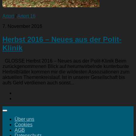
Artort
/
Artort 16
7. November 2016
Herbst 2016 – Neues aus der Polit-
Klinik
GLOSSE Herbst 2016 – Neues aus der Polit-Klinik Beim
zurückgenommenen Blick auf herumwirbelnde kunterbunte
Herbstblätter kommen mir die wildesten Assoziationen zum
aktuellen Themenkreislauf. Ist in unserer Gesellschaft bis
aufs Geld verdienen auch sonst...
Über uns
Cookies
AGB
Datenschutz