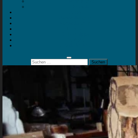
Mein Konto
Kontakt
Artort
Ausstellungen
Kunstaktionen
Landart
Geheimtipps
Portfolio
0 Artikel
0,00 €
Suchen
nach: