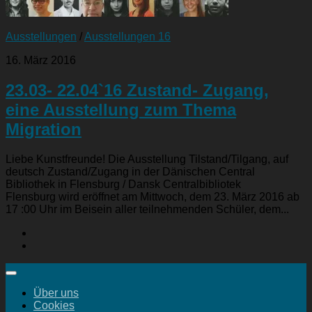
Ausstellungen
/
Ausstellungen 16
16. März 2016
23.03- 22.04`16 Zustand- Zugang,
eine Ausstellung zum Thema
Migration
Liebe Kunstfreunde! Die Ausstellung Tilstand/Tilgang, auf
deutsch Zustand/Zugang in der Dänischen Central
Bibliothek in Flensburg / Dansk Centralbibliotek
Flensburg wird eröffnet am Mittwoch, dem 23. März 2016 ab
17 :00 Uhr im Beisein aller teilnehmenden Schüler, dem...
Über uns
Cookies