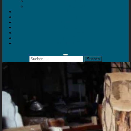
Mein Konto
Kontakt
Artort
Ausstellungen
Kunstaktionen
Landart
Geheimtipps
Portfolio
0 Artikel
0,00 €
Suchen
nach: