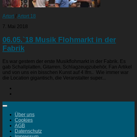
Artort
/
Artort 18
7. Mai 2018
06.05.`18 Musik Flohmarkt in der
Fabrik
Es war gestern der erste Musikflohmarkt in der Fabrik. Es
gab Schallplatten, Gitarren, Schlagzeugzubehör, Fan Artikel
und von uns ein bisschen Kunst auf 4 lfm.. Wie immer war
die Location gigantisch, die Veranstalter super...
Über uns
Cookies
AGB
Datenschutz
Impressum