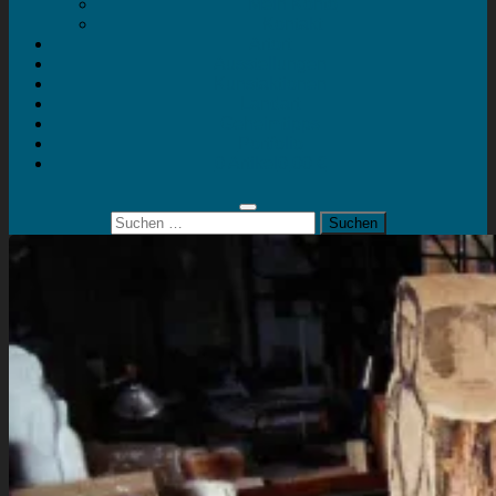
Mein Konto
Kontakt
Artort
Ausstellungen
Kunstaktionen
Landart
Geheimtipps
Portfolio
0 Artikel
0,00 €
Suchen
nach: