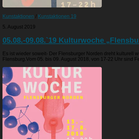
Kunstaktionen
/
Kunstaktionen 19
5. August 2019
05.08.-09.08.`19 Kulturwoche „Flensb
Es ist wieder soweit- Der Flensburger Norden dreht kulturel
Flensburg.Vom 05. bis 09. August 2018, von 17-22 Uhr sind Fes