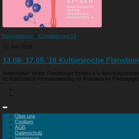
Kunstaktionen
/
Kunstaktionen 18
21. Juni 2018
13.08- 17.08.`18 Kulturwoche Flensbu
Veranstalter: Verein Flensburger Norden e.V. flensburgernor
017638320916 Pressemitteilung zur Kulturwoche Flensburger N
Über uns
Cookies
AGB
Datenschutz
Impressum