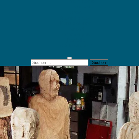
Mein Konto
Kontakt
Artort
Ausstellungen
Kunstaktionen
Landart
Geheimtipps
Portfolio
0 Artikel
0,00 €
Suchen
nach: