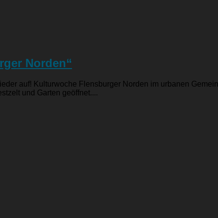
urger Norden“
l wieder auf! Kulturwoche Flensburger Norden im urbanen Gemei
tzelt und Garten geöffnet....