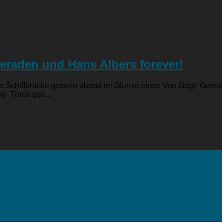
meraden und Hans Albers forever!
ß die Schiffbrücke gestern abend im Glanze eines Van Gogh Gem
- Törns galt...