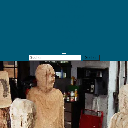
Mein Konto
Kontakt
Artort
Ausstellungen
Kunstaktionen
Landart
Geheimtipps
Portfolio
0 Artikel
0,00 €
Suchen
nach: