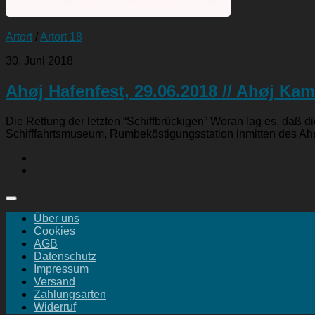
Artort
/
Artort 18
30. Juni 2018
Ahøj Hafenfest, 29.06.2018 // Ahøj Ka
Die Rettung der letzten “Schiffbrückigen” Woran lag es, da
Schifffahrtsmuseum, Rumbeköstigungsstation inmitten des Ahøj
Über uns
Cookies
AGB
Datenschutz
Impressum
Versand
Zahlungsarten
Widerruf