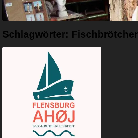
Schlagwörter:
Fischbrötche