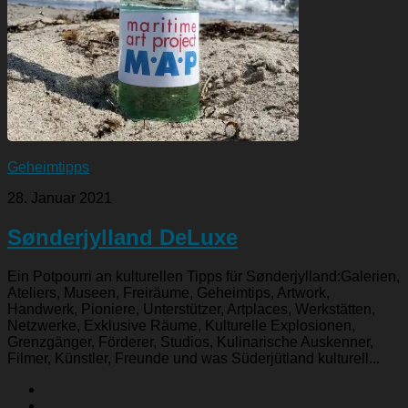
Geheimtipps
28. Januar 2021
Sønderjylland DeLuxe
Ein Potpourri an kulturellen Tipps für Sønderjylland:Galerien,
Ateliers, Museen, Freiräume, Geheimtips, Artwork,
Handwerk, Pioniere, Unterstützer, Artplaces, Werkstätten,
Netzwerke, Exklusive Räume, Kulturelle Explosionen,
Grenzgänger, Förderer, Studios, Kulinarische Auskenner,
Filmer, Künstler, Freunde und was Süderjütland kulturell...