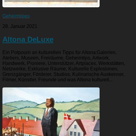
Geheimtipps
28. Januar 2021
Altona DeLuxe
Ein Potpourri an kulturellen Tipps für Altona:Galerien,
Ateliers, Museen, Freiräume, Geheimtips, Artwork,
Handwerk, Pioniere, Unterstützer, Artplaces, Werkstätten,
Netzwerke, Exklusive Räume, Kulturelle Explosionen,
Grenzgänger, Förderer, Studios, Kulinarische Auskenner,
Filmer, Künstler, Freunde und was Altona kulturell...