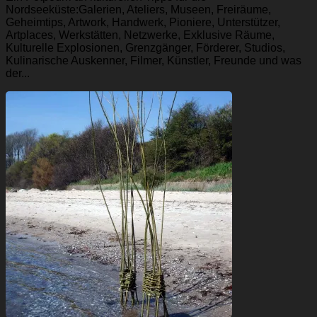
Nordseeküste:Galerien, Ateliers, Museen, Freiräume,
Geheimtips, Artwork, Handwerk, Pioniere, Unterstützer,
Artplaces, Werkstätten, Netzwerke, Exklusive Räume,
Kulturelle Explosionen, Grenzgänger, Förderer, Studios,
Kulinarische Auskenner, Filmer, Künstler, Freunde und was
der...