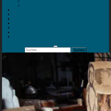
Mein Konto
Kontakt
Artort
Ausstellungen
Kunstaktionen
Landart
Geheimtipps
Portfolio
0 Artikel
0,00 €
Suchen
nach: