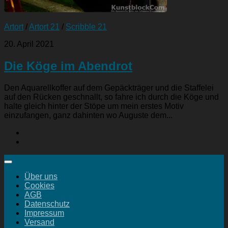
Artort
/
Artort 21
/
Scribble 21
20. April 2021
Die Köge im Abendrot
Den Aquarellkoffer auf dem Gepäckträger und die Staffelei
auf den Rücken geschnallt, so fahre ich durch die Köge und
halte gleich hinter der Stöpe um mein erstes Motiv
einzufangen, ganz dahinten wo Auguste dem...
Über uns
Cookies
AGB
Datenschutz
Impressum
Versand