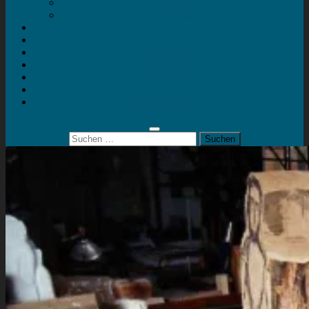
Mein Konto
Kontakt
Artort
Ausstellungen
Kunstaktionen
Landart
Geheimtipps
Portfolio
0 Artikel
0,00 €
Suchen
nach: