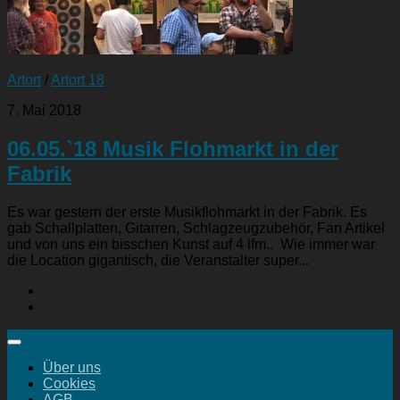
Artort
/
Artort 18
7. Mai 2018
06.05.`18 Musik Flohmarkt in der
Fabrik
Es war gestern der erste Musikflohmarkt in der Fabrik. Es
gab Schallplatten, Gitarren, Schlagzeugzubehör, Fan Artikel
und von uns ein bisschen Kunst auf 4 lfm.. Wie immer war
die Location gigantisch, die Veranstalter super...
Über uns
Cookies
AGB