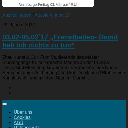
Ausstellungen
/
Ausstellungen 17
29. Januar 2017
03.02-05.02`17 „Fremdheiten- Damit
hab ich nichts zu tun“
Zitat, Kunst & Co: „Fünf Studierende des Master
Studiengangs Kultur-Sprache-Medien an der Europa-
Universität Flensburg kuratieren im Rahmen eines Kunst
Seminars unter der Leitung von Prof. Dr. Manfred Blohm eine
Kunstausstellung mit dem Namen „Damit...
Über uns
Cookies
AGB
Datenschutz