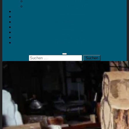
Mein Konto
Kontakt
Artort
Ausstellungen
Kunstaktionen
Landart
Geheimtipps
Portfolio
0 Artikel
0,00 €
Suchen
nach: