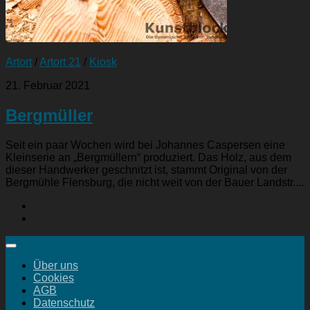
Artort
/
Artort 21
/
Kiosk
21. Februar 2021
Bergmüller
Seit ein paar Wochen wird bei Johannes Caspersen eine
Kleinserie an „Bergmüllern“ produziert. Das Holz, aus dem
dieser Handwerker geschnitzt ist, stammt Original von der
Bergmühle Flensburg, die nicht weit von der Bauer Landstr....
Über uns
Cookies
AGB
Datenschutz