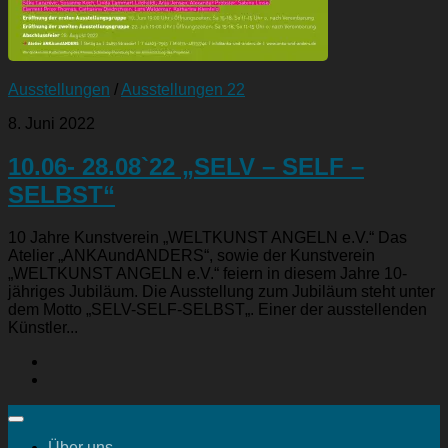
Ausstellungen
/
Ausstellungen 22
8. Juni 2022
10.06- 28.08`22 „SELV – SELF –
SELBST“
10 Jahre Kunstverein „WELTKUNST ANGELN e.V.“ Das
Atelier „ANKAundANDERS“, sowie der Kunstverein
„WELTKUNST ANGELN e.V.“ feiern in diesem Jahre 10-
jähriges Jubiläum. Die Ausstellung zum Jubiläum steht unter
dem Motto „SELV-SELF-SELBST„. Einer der ausstellenden
Künstler...
Über uns