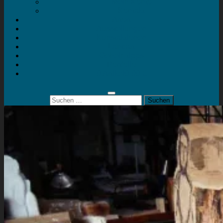
Mein Konto
Kontakt
Artort
Ausstellungen
Kunstaktionen
Landart
Geheimtipps
Portfolio
0 Artikel
0,00 €
Suchen
nach: