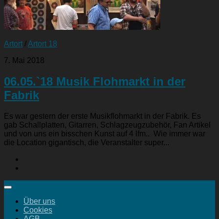
Artort
/
Artort 18
7. Mai 2018
06.05.`18 Musik Flohmarkt in der
Fabrik
Es war gestern der erste Musikflohmarkt in der Fabrik. Es
gab Schallplatten, Gitarren, Schlagzeugzubehör, Fan Artikel
und von uns ein bisschen Kunst auf 4 lfm.. Wie immer war
die Location gigantisch, die Veranstalter super...
Über uns
Cookies
AGB