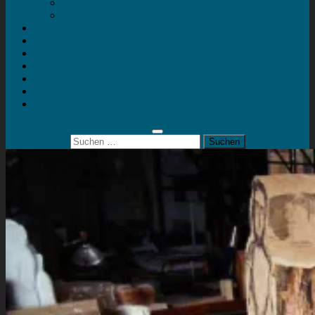
Mein Konto
Kontakt
Artort
Ausstellungen
Kunstaktionen
Landart
Geheimtipps
Portfolio
0 Artikel
0,00 €
Suchen
nach: