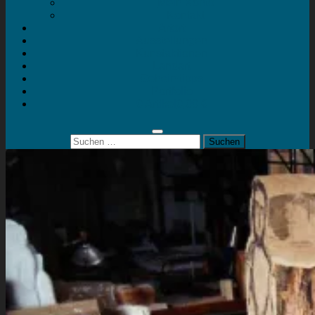
Mein Konto
Kontakt
Artort
Ausstellungen
Kunstaktionen
Landart
Geheimtipps
Portfolio
0 Artikel
0,00 €
Suchen
nach: