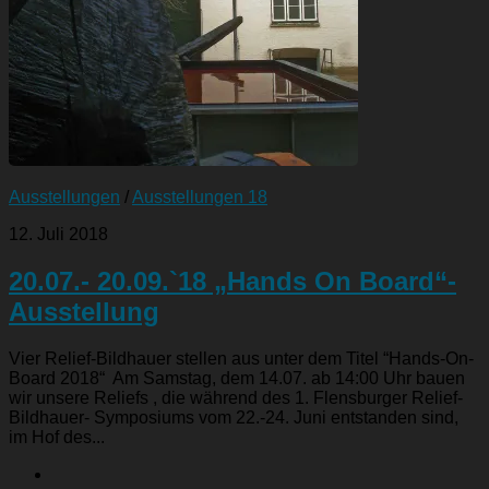
Ausstellungen
/
Ausstellungen 18
12. Juli 2018
20.07.- 20.09.`18 „Hands On Board“-
Ausstellung
Vier Relief-Bildhauer stellen aus unter dem Titel “Hands-On-
Board 2018“ Am Samstag, dem 14.07. ab 14:00 Uhr bauen
wir unsere Reliefs , die während des 1. Flensburger Relief-
Bildhauer- Symposiums vom 22.-24. Juni entstanden sind,
im Hof des...