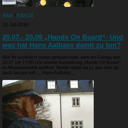
Artort
/
Artort 18
19. Juli 2018
20.07.- 20.09 „Hands On Board“- Und
was hat Hans Aalbass damit zu tun?
Wie Ihr sicherlich schon gelesen habt, wird am Freitag den
20.07 um 17:00 Uhr unsere Ausstellung „Hands On Board“
im Museumswerk eröffnet. Weiter stand da ja, das man da
auch tanzen soll…. Hans Aalbass...