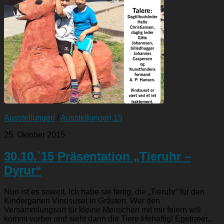
Ausstellungen
/
Ausstellungen 15
25. Oktober 2015
30.10.`15 Präsentation „Tieruhr –
Dyrur“
Nun ist es soweit. Ich habe sie fertig, die „Tieruhr“ für den
Kindergarten Vindsuset in Gråsten. Wer den
Versammlungsort für kleine Menschen mit mir feiern will
kommt vorbei und sieht dann die Tiere lifehaftig! Egetræer...