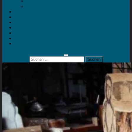
Mein Konto
Kontakt
Artort
Ausstellungen
Kunstaktionen
Landart
Geheimtipps
Portfolio
0 Artikel
0,00 €
Suchen
nach: