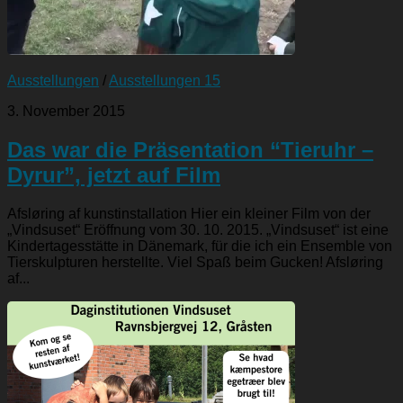
Ausstellungen
/
Ausstellungen 15
3. November 2015
Das war die Präsentation “Tieruhr –
Dyrur”, jetzt auf Film
Afsløring af kunstinstallation Hier ein kleiner Film von der
„Vindsuset“ Eröffnung vom 30. 10. 2015. „Vindsuset“ ist eine
Kindertagesstätte in Dänemark, für die ich ein Ensemble von
Tierskulpturen herstellte. Viel Spaß beim Gucken! Afsløring
af...