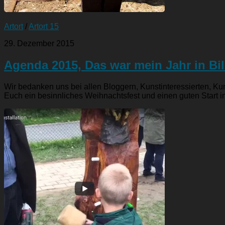
Artort
/
Artort 15
29. Dezember 2015
Agenda 2015, Das war mein Jahr in Bi
Wir bedanken uns bei allen Bloggern, Kunstinteressierten, K
Euch ein besinnliches Weihnachtsfest und einen guten Start i