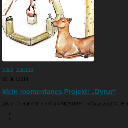
Artort
/
Artort 14
20. Juli 2014
Mein momentanes Projekt: „Dyrur“
„Dyrur“(Tieruhr) für die Kita VINDSUSET in Graasten, DK . Ei