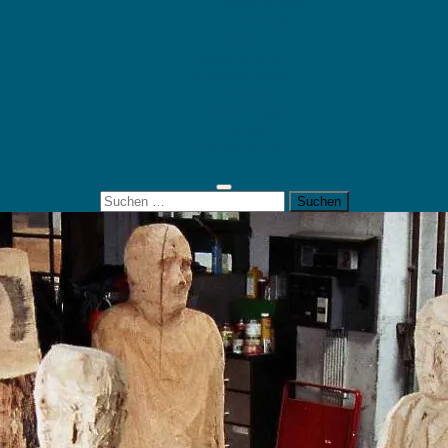
Mein Konto
Kontakt
Artort
Ausstellungen
Kunstaktionen
Landart
Geheimtipps
Portfolio
0 Artikel
0,00 €
Suchen
nach: