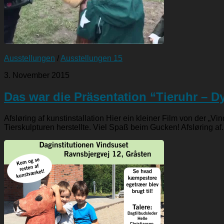
Ausstellungen
/
Ausstellungen 15
3. November 2015
Das war die Präsentation “Tieruhr – Dyr
Afsløring af kunstinstallation Hier ein kleiner Film von der „V
Tierskulpturen herstellte. Viel Spaß beim Gucken! Afsløring af.