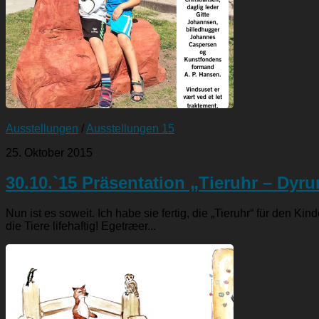
Ausstellungen
/
Ausstellungen 15
25. Oktober 2015
30.10.`15 Präsentation „Tieruhr – Dyru
Nun ist es soweit. Ich habe sie fertig, die „Tieruhr“ für den 
die Tiere lifehaftig! Egetræer...