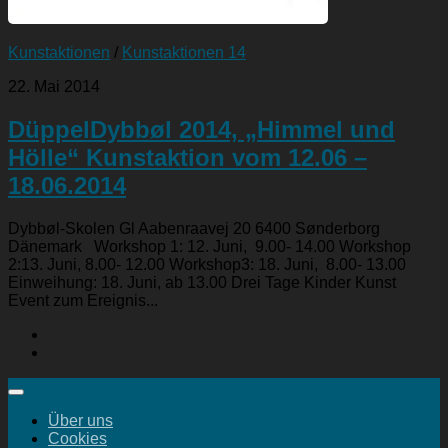
Kunstaktionen
/
Kunstaktionen 14
22. Mai 2014
DüppelDybbøl 2014, „Himmel und
Hölle“ Kunstaktion vom 12.06 –
18.06.2014
Dybbøl-Skolen Gl Aabenraavej 20 6400 Sønderborg
Dänemark Workshop 1: 12. Juni, 9.00- 14.00 Workshop
2:13. Juni, 8.00- 12.00 Workshop3: 18. Juni, 8.00- 13.00
Einweihung: 18. Juni, ab 13.00 Drei Tage Kinder Kunst
Event zum Ereignis...
Über uns
Cookies