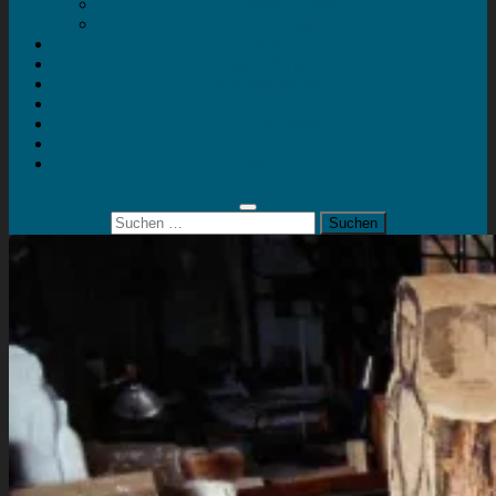
Mein Konto
Kontakt
Artort
Ausstellungen
Kunstaktionen
Landart
Geheimtipps
Portfolio
0 Artikel
0,00 €
Suchen
nach: