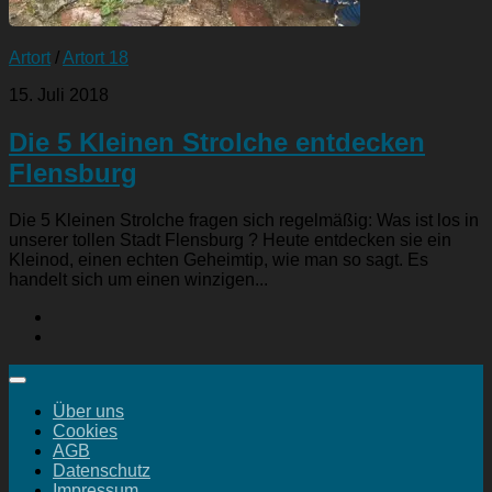
Artort
/
Artort 18
15. Juli 2018
Die 5 Kleinen Strolche entdecken
Flensburg
Die 5 Kleinen Strolche fragen sich regelmäßig: Was ist los in
unserer tollen Stadt Flensburg ? Heute entdecken sie ein
Kleinod, einen echten Geheimtip, wie man so sagt. Es
handelt sich um einen winzigen...
Über uns
Cookies
AGB
Datenschutz
Impressum