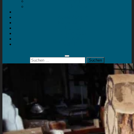
Mein Konto
Kontakt
Artort
Ausstellungen
Kunstaktionen
Landart
Geheimtipps
Portfolio
0 Artikel
0,00 €
Suchen
nach: