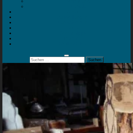
Mein Konto
Kontakt
Artort
Ausstellungen
Kunstaktionen
Landart
Geheimtipps
Portfolio
0 Artikel
0,00 €
Suchen
nach: