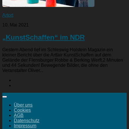
Artort
10. Mai 2021
„KunstSchaffen“ im NDR
Gestern Abend lief im Schleswig Holstein Magazin ein
kleiner Bericht über die Artfair KunstSchaffen auf dem
Gelände der Flensburger Robbe & Berking Werft.2 Minuten
und 44 Sekunden! Bewegende Bilder, die ohne den
Veranstalter Oliver...
Über uns
Cookies
AGB
Datenschutz
Impressum