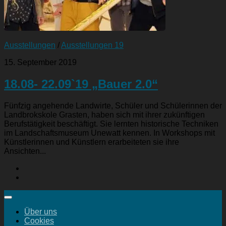
Ausstellungen
/
Ausstellungen 19
15. September 2019
18.08- 22.09`19 „Bauer 2.0“
Fünfzig angehende Landwirte, Schüler und Schülerinnen der
Landbrokskole Grasten, haben sich mit ihrer zukünftigen
Berufstätigkeit beschäftigt. Sie lernten historische Techniken
im Landschaftsmuseum Unewatt kennen. In Workshops mit
Künstlerinnen und Künstlern erarbeiteten sie ihre
Ansichten...
Über uns
Cookies