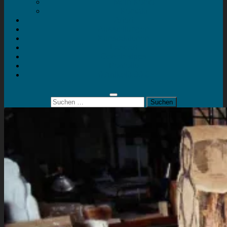
Mein Konto
Kontakt
Artort
Ausstellungen
Kunstaktionen
Landart
Geheimtipps
Portfolio
0 Artikel
0,00 €
Suchen
nach: