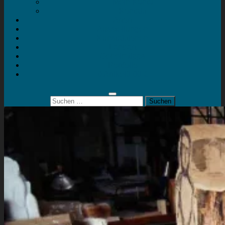
Mein Konto
Kontakt
Artort
Ausstellungen
Kunstaktionen
Landart
Geheimtipps
Portfolio
0 Artikel
0,00 €
Suchen
nach: