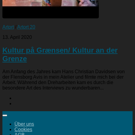
Artort
/
Artort 20
13. April 2020
Kultur på Grænsen/ Kultur an der
Grenze
Am Anfang des Jahres kam Hans Christian Davidsen von
der Flensborg Avis in mein Atelier und filmte mich bei der
Arbeit. Während den Dreharbeiten kam es durch die
besondere Art des Interviews zu wunderbaren...
Über uns
Cookies
AGB