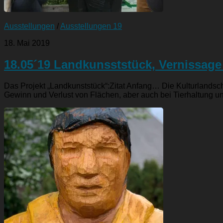
Ausstellungen
/
Ausstellungen 19
18. Mai 2019
18.05´19 Landkunsststück, Vernissag
Das Projekt „Landkunststück“:Zitat Anfang… Die Kulturlandscha
Gewinn und Verlust von Flächen, aber auch bei Tierhaltung u