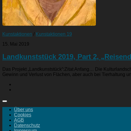
Kunstaktionen
/
Kunstaktionen 19
15. Mai 2019
Landkunststück 2019, Part 2, „Reisen
Das Projekt „Landkunststück“:Zitat Anfang… Die Kulturlandscha
Gewinn und Verlust von Flächen, aber auch bei Tierhaltung u
Über uns
Cookies
AGB
Datenschutz
Impressum