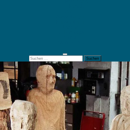
Mein Konto
Kontakt
Artort
Ausstellungen
Kunstaktionen
Landart
Geheimtipps
Portfolio
0 Artikel
0,00 €
Suchen
nach: