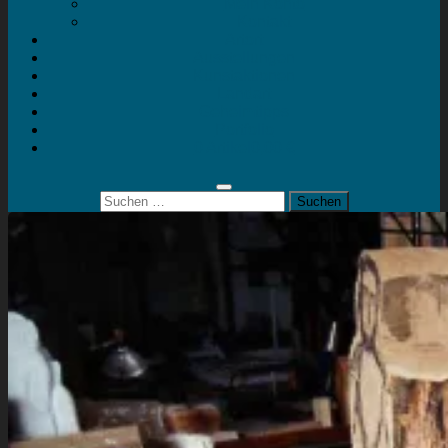
Mein Konto
Kontakt
Artort
Ausstellungen
Kunstaktionen
Landart
Geheimtipps
Portfolio
0 Artikel
0,00 €
Suchen
nach: