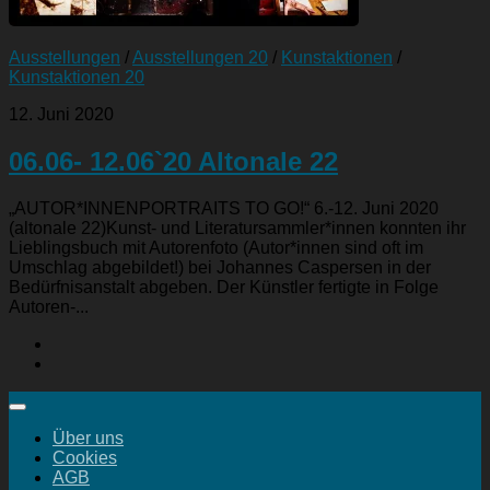
Ausstellungen
/
Ausstellungen 20
/
Kunstaktionen
/
Kunstaktionen 20
12. Juni 2020
06.06- 12.06`20 Altonale 22
„AUTOR*INNENPORTRAITS TO GO!“ 6.-12. Juni 2020
(altonale 22)Kunst- und Literatursammler*innen konnten ihr
Lieblingsbuch mit Autorenfoto (Autor*innen sind oft im
Umschlag abgebildet!) bei Johannes Caspersen in der
Bedürfnisanstalt abgeben. Der Künstler fertigte in Folge
Autoren-...
Über uns
Cookies
AGB