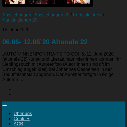
Ausstellungen
/
Ausstellungen 20
/
Kunstaktionen
/
Kunstaktionen 20
12. Juni 2020
06.06- 12.06`20 Altonale 22
„AUTOR*INNENPORTRAITS TO GO!“ 6.-12. Juni 2020
(altonale 22)Kunst- und Literatursammler*innen konnten ihr
Lieblingsbuch mit Autorenfoto (Autor*innen sind oft im
Umschlag abgebildet!) bei Johannes Caspersen in der
Bedürfnisanstalt abgeben. Der Künstler fertigte in Folge
Autoren-...
Über uns
Cookies
AGB