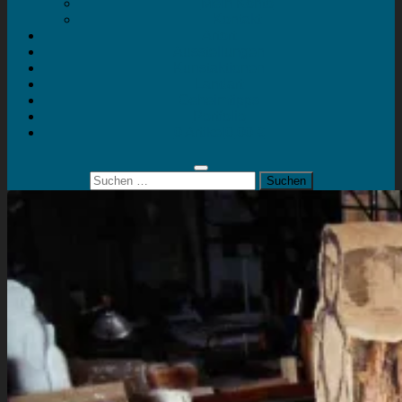
Mein Konto
Kontakt
Artort
Ausstellungen
Kunstaktionen
Landart
Geheimtipps
Portfolio
0 Artikel
0,00 €
Suchen
nach: