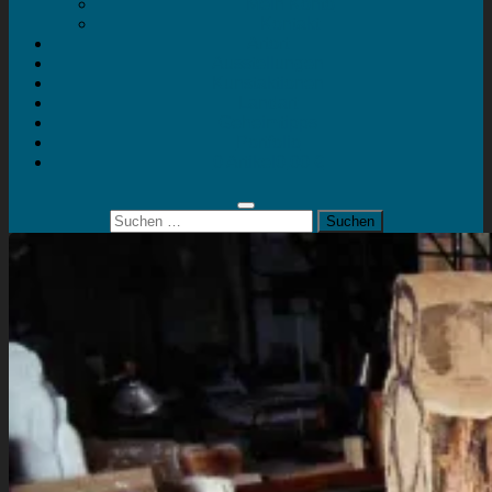
Mein Konto
Kontakt
Artort
Ausstellungen
Kunstaktionen
Landart
Geheimtipps
Portfolio
0 Artikel
0,00 €
Suchen
nach: