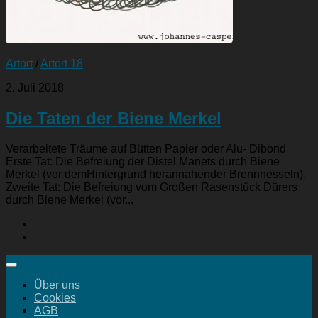
Artort
/
Artort 18
2. Juli 2018
Die Taten der Biene Merkel
Verarbeitete Träume auf Bütten Papier oder Alu- Dibond
Erste Tat: Die Befreiung der Distel Manets durch Biene
Merkel (vor demHintergrund herannahender Brennnesseln).
Zweite Tat: Die Befreiung vom Großen Rasenstück Dürers
durch Biene Merkel (vor...
Über uns
Cookies
AGB