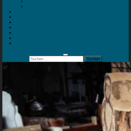
Mein Konto
Kontakt
Artort
Ausstellungen
Kunstaktionen
Landart
Geheimtipps
Portfolio
0 Artikel
0,00 €
Suchen
nach: