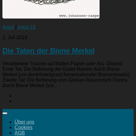
Artort
/
Artort 18
2. Juli 2018
Die Taten der Biene Merkel
Verarbeitete Träume auf Bütten Papier oder Alu- Dibond
Erste Tat: Die Befreiung der Distel Manets durch Biene
Merkel (vor demHintergrund herannahender Brennnesseln).
Zweite Tat: Die Befreiung vom Großen Rasenstück Dürers
durch Biene Merkel (vor...
Über uns
Cookies
AGB