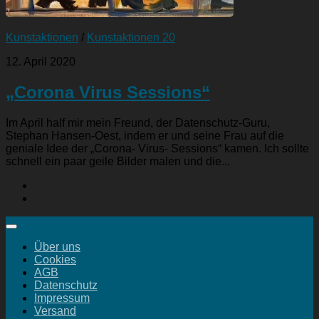
Kunstaktionen
/
Kunstaktionen 20
12. April 2020
„Corona Virus Sessions“
Im April half mir mein Freund, der Datenschutz-Guru,
Stephan Hansen-Oest, indem er und seine Frau auf die
geniale Idee der „Corona- Virus- Sessions“ kamen. Ich sollte
schnell ein paar geile Bilder malen und die...
Über uns
Cookies
AGB
Datenschutz
Impressum
Versand