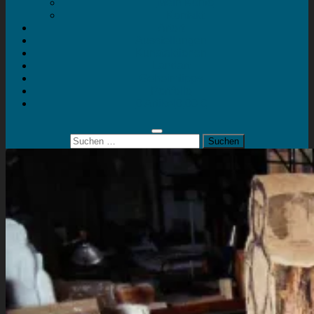
Mein Konto
Kontakt
Artort
Ausstellungen
Kunstaktionen
Landart
Geheimtipps
Portfolio
0 Artikel
0,00 €
Suchen
nach: