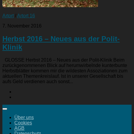
Artort
/
Artort 16
7. November 2016
Herbst 2016 – Neues aus der Polit-
Klinik
GLOSSE Herbst 2016 – Neues aus der Polit-Klinik Beim
zurückgenommenen Blick auf herumwirbelnde kunterbunte
Herbstblätter kommen mir die wildesten Assoziationen zum
aktuellen Themenkreislauf. Ist in unserer Gesellschaft bis
aufs Geld verdienen auch sonst...
Über uns
Cookies
AGB
Datenschutz