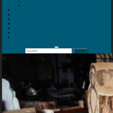
Mein Konto
Kontakt
Artort
Ausstellungen
Kunstaktionen
Landart
Geheimtipps
Portfolio
0 Artikel
0,00 €
Suchen
nach: