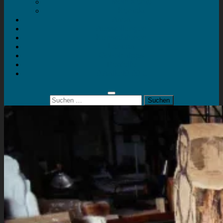
Mein Konto
Kontakt
Artort
Ausstellungen
Kunstaktionen
Landart
Geheimtipps
Portfolio
0 Artikel
0,00 €
Suchen
nach: