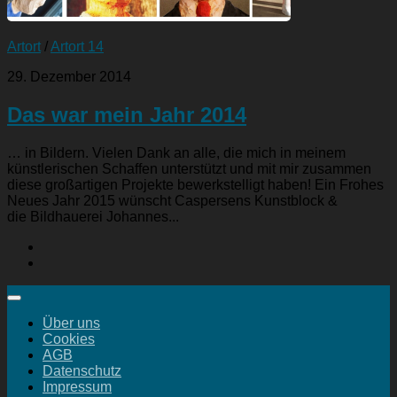
Artort
/
Artort 14
29. Dezember 2014
Das war mein Jahr 2014
… in Bildern. Vielen Dank an alle, die mich in meinem
künstlerischen Schaffen unterstützt und mit mir zusammen
diese großartigen Projekte bewerkstelligt haben! Ein Frohes
Neues Jahr 2015 wünscht Caspersens Kunstblock &
die Bildhauerei Johannes...
Über uns
Cookies
AGB
Datenschutz
Impressum