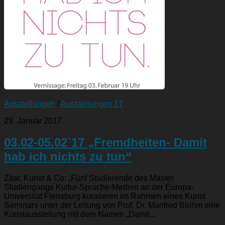
Ausstellungen
/
Ausstellungen 17
29. Januar 2017
03.02-05.02`17 „Fremdheiten- Damit
hab ich nichts zu tun“
Zitat, Kunst & Co: „Fünf Studierende des Master
Studiengangs Kultur-Sprache-Medien an der Europa-
Universität Flensburg kuratieren im Rahmen eines Kunst
Seminars unter der Leitung von Prof. Dr. Manfred Blohm eine
Kunstausstellung mit dem Namen „Damit...