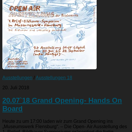
Ausstellungen
/
Ausstellungen 18
20. Juli 2018
20.07`18 Grand Opening- Hands On
Board
Heute zu um 17:00 laden wir zum Grand Opening ins
„Museumswerk Flensburg“. – Die Open- Air Ausstellung des
1. Relief- Bildhauer Symposiums präsentiert die fertig