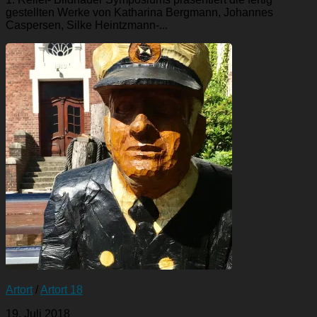
gestellten Werke von Katharina Bergmann, Johannes
Caspersen, Silke Heintzmann-...
Artort
/
Artort 18
19. Juli 2018