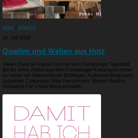
Artort
/
Artort 18
16. Juli 2018
Quallen und Wellen aus Holz
Vielen Dank an Rainer Fischer vom Flensburger Tageblatt,
der für einen Artikel aus dem Flensburger Kulturraum immer
zu haben ist! Teilnehmende Bildhauer: Katharina Bergmann
Johannes Caspersen Silke Heintzmann- Menzel Bettina
Schwarze Für`s Navi Museumswerk...