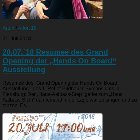
Artort
/
Artort 18
21. Juli 2018
20.07.`18 Resumeé des Grand
Opening der „Hands On Board“
Ausstellung
Resumeé des „Grand Opening der Hands On Board
Ausstellung“, des 1. Relief-Bildhauer-Symposiums in
Flensburg: Der „Hans-Aalbass-Step“ geriet zum „Hans
Aalbass Sit In“ da niemand in der Lage war zu singen und zu
tanzen. Es...