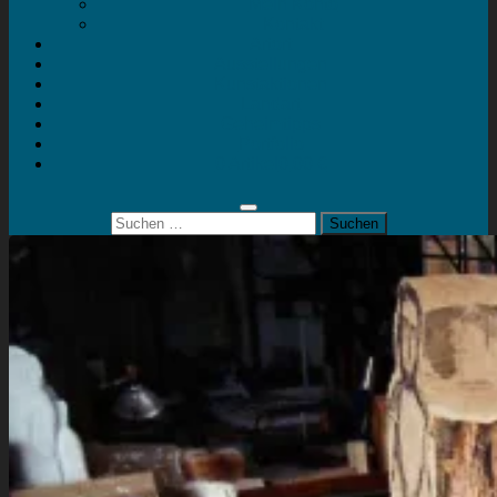
Mein Konto
Kontakt
Artort
Ausstellungen
Kunstaktionen
Landart
Geheimtipps
Portfolio
0 Artikel
0,00 €
Suchen
nach: