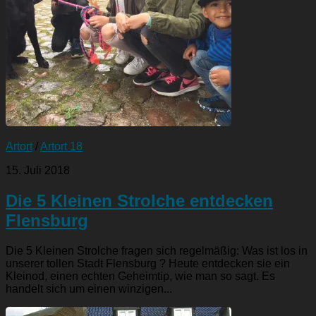
Artort
/
Artort 18
15. Juli 2018
Die 5 Kleinen Strolche entdecken
Flensburg
Die 5 Kleinen Strolche fragen sich regelmäßig: Was ist los in
unserer tollen Stadt Flensburg ? Heute entdecken sie ein
Kleinod, einen echten Geheimtip, wie man so sagt. Es
handelt sich um einen winzigen...