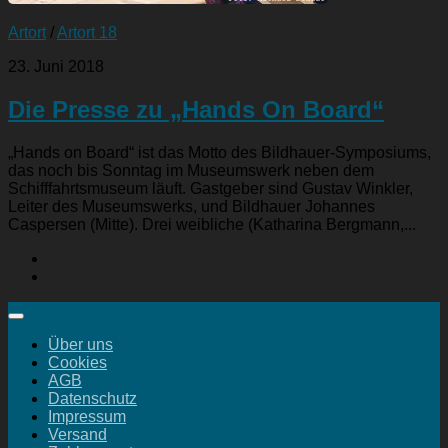
Artort
/
Artort 18
23. Juni 2018
Die Presse zu „Hands On Board“
„Hands on Board“ ist das Motto des Bildhauer-Symposiums,
das noch bis Sonntag im Museumswerk neben dem
Schifffahrtsmuseum läuft. Gastgeber sind Gustav Winkler,
Leiter des Museumswerks, und Bildhauer Johannes
Caspersen (Mitte). Drei weibliche (Katharina Bergmann,...
Über uns
Cookies
AGB
Datenschutz
Impressum
Versand