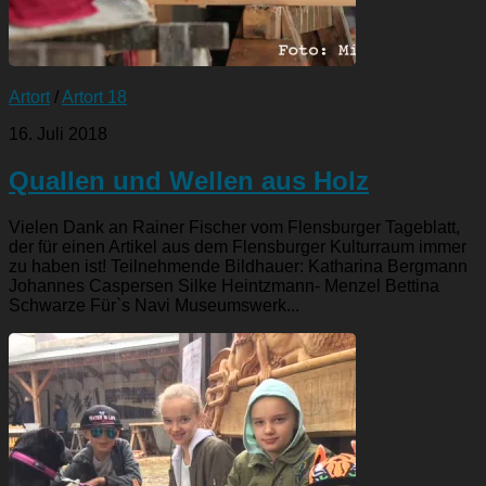
Artort
/
Artort 18
16. Juli 2018
Quallen und Wellen aus Holz
Vielen Dank an Rainer Fischer vom Flensburger Tageblatt,
der für einen Artikel aus dem Flensburger Kulturraum immer
zu haben ist! Teilnehmende Bildhauer: Katharina Bergmann
Johannes Caspersen Silke Heintzmann- Menzel Bettina
Schwarze Für`s Navi Museumswerk...