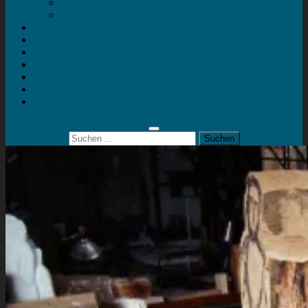
Mein Konto
Kontakt
Artort
Ausstellungen
Kunstaktionen
Landart
Geheimtipps
Portfolio
0 Artikel
0,00 €
Suchen
nach: