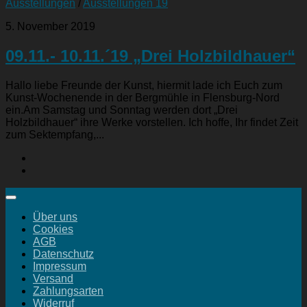
Ausstellungen
/
Ausstellungen 19
5. November 2019
09.11.- 10.11.´19 „Drei Holzbildhauer“
Hallo liebe Freunde der Kunst, hiermit lade ich Euch zum
Kunst-Wochenende in der Bergmühle in Flensburg-Nord
ein.Am Samstag und Sonntag werden dort „Drei
Holzbildhauer“ ihre Werke vorstellen. Ich hoffe, Ihr findet Zeit
zum Sektempfang,...
Über uns
Cookies
AGB
Datenschutz
Impressum
Versand
Zahlungsarten
Widerruf