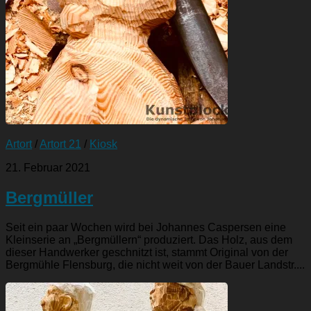
Artort
/
Artort 21
/
Kiosk
21. Februar 2021
Bergmüller
Seit ein paar Wochen wird bei Johannes Caspersen eine
Kleinserie an „Bergmüllern“ produziert. Das Holz, aus dem
dieser Handwerker geschnitzt ist, stammt Original von der
Bergmühle Flensburg, die nicht weit von der Bauer Landstr....