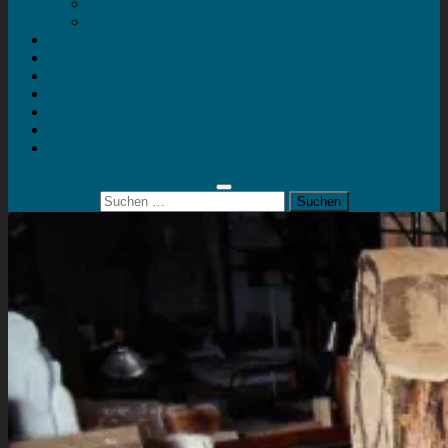
Mein Konto
Kontakt
Artort
Ausstellungen
Kunstaktionen
Landart
Geheimtipps
Portfolio
0 Artikel
0,00 €
Suchen
nach: