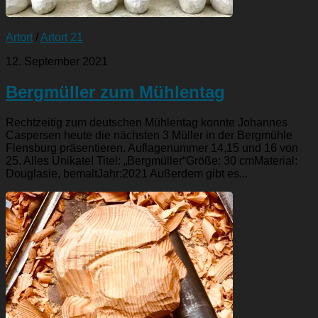
Artort
/
Artort 21
12. September 2021
Bergmüller zum Mühlentag
Rechtzeitig zum deutschen Mühlentag konnte Johannes
Caspersen heute die nächsten 3 Müller in der Bergmühle
Flensburg präsentieren. Auflagenummer 14,15 und 16 von
25. Alles Unikate! Titel: „Bergmüller“Größe: 30 cmMaterial:
Douglasie, bemaltJahr:2021 Außerdem gibt es...