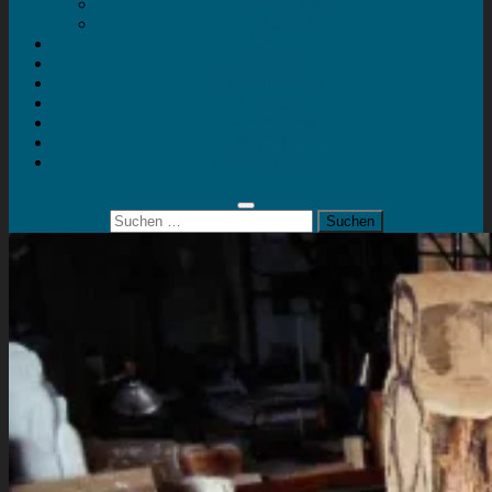
Mein Konto
Kontakt
Artort
Ausstellungen
Kunstaktionen
Landart
Geheimtipps
Portfolio
0 Artikel
0,00 €
Suchen
nach: