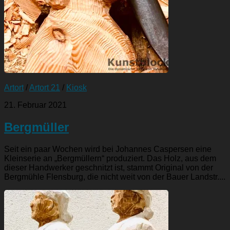
Artort
/
Artort 21
/
Kiosk
21. Februar 2021
Bergmüller
Seit ein paar Wochen wird bei Johannes Caspersen eine
Kleinserie an „Bergmüllern“ produziert. Das Holz, aus dem
dieser Handwerker geschnitzt ist, stammt Original von der
Bergmühle Flensburg, die nicht weit von der Bauer Landstr....