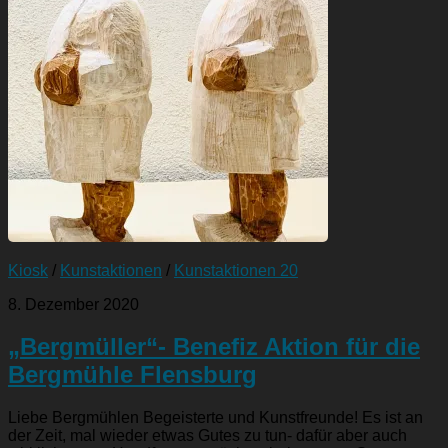
Kiosk
/
Kunstaktionen
/
Kunstaktionen 20
8. Dezember 2020
„Bergmüller“- Benefiz Aktion für die
Bergmühle Flensburg
Liebe Bergmühlen Begeisterte und Kunstfreunde! Es ist an
der Zeit, mal wieder etwas Gutes zu tun- dafür aber auch