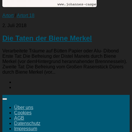
Artort
/
Artort 18
2. Juli 2018
Die Taten der Biene Merkel
Verarbeitete Träume auf Bütten Papier oder Alu- Dibond
Erste Tat: Die Befreiung der Distel Manets durch Biene
Merkel (vor demHintergrund herannahender Brennnesseln).
Zweite Tat: Die Befreiung vom Großen Rasenstück Dürers
durch Biene Merkel (vor...
Über uns
Cookies
AGB
Datenschutz
Impressum