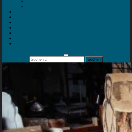
Mein Konto
Kontakt
Artort
Ausstellungen
Kunstaktionen
Landart
Geheimtipps
Portfolio
0 Artikel
0,00 €
Suchen
nach: