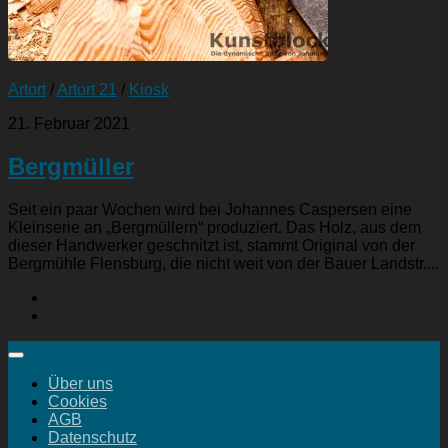
Artort
/
Artort 21
/
Kiosk
21. Februar 2021
Bergmüller
Seit ein paar Wochen wird bei Johannes Caspersen eine
Kleinserie an „Bergmüllern“ produziert. Das Holz, aus dem
dieser Handwerker geschnitzt ist, stammt Original von der
Bergmühle Flensburg, die nicht weit von der Bauer Landstr....
Über uns
Cookies
AGB
Datenschutz