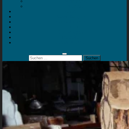
Mein Konto
Kontakt
Artort
Ausstellungen
Kunstaktionen
Landart
Geheimtipps
Portfolio
0 Artikel
0,00 €
Suchen
nach: