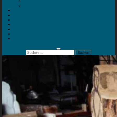
Mein Konto
Kontakt
Artort
Ausstellungen
Kunstaktionen
Landart
Geheimtipps
Portfolio
0 Artikel
0,00 €
Suchen
nach: