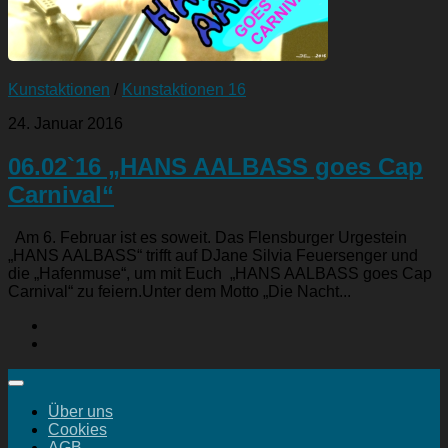
Kunstaktionen
/
Kunstaktionen 16
24. Januar 2016
06.02`16 „HANS AALBASS goes Cap
Carnival“
Am 6. Februar ist es soweit. Das Flensburger Urgestein
„HANS AALBASS“ trifft auf DJane Silvia Feuersenger und
die „Hafenmuse“, um mit Euch „HANS AALBASS goes Cap
Carnival“ zu feiern.Unter dem Motto „Die Nacht...
Über uns
Cookies
AGB