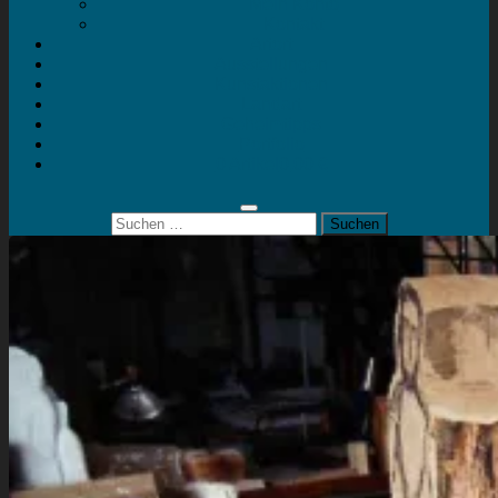
Mein Konto
Kontakt
Artort
Ausstellungen
Kunstaktionen
Landart
Geheimtipps
Portfolio
0 Artikel
0,00 €
Suchen
nach: