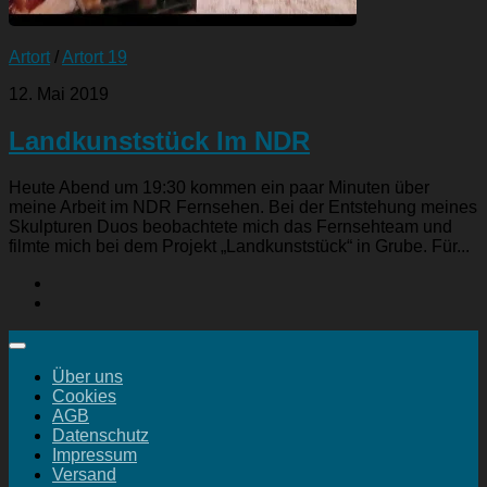
Artort
/
Artort 19
12. Mai 2019
Landkunststück Im NDR
Heute Abend um 19:30 kommen ein paar Minuten über
meine Arbeit im NDR Fernsehen. Bei der Entstehung meines
Skulpturen Duos beobachtete mich das Fernsehteam und
filmte mich bei dem Projekt „Landkunststück“ in Grube. Für...
Über uns
Cookies
AGB
Datenschutz
Impressum
Versand