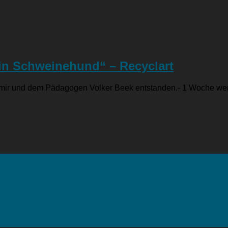
sein Schweinehund“ – Recyclart
n, mir und dem Pädagogen Volker Beek entstanden.- 1 Woche we