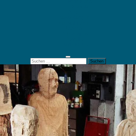
Mein Konto
Kontakt
Artort
Ausstellungen
Kunstaktionen
Landart
Geheimtipps
Portfolio
0 Artikel
0,00 €
Suchen
nach: