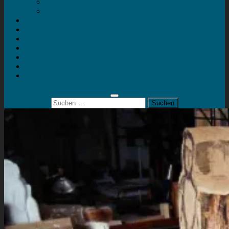
Mein Konto
Kontakt
Artort
Ausstellungen
Kunstaktionen
Landart
Geheimtipps
Portfolio
0 Artikel
0,00 €
Suchen
nach: