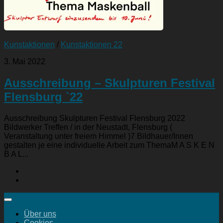
Kunstaktionen
/
Kunstaktionen 22
3. Mai 2022
Ausschreibung – Skulpturen Festival
Flensburg `22
Ausschreibung Skulpturen Festival Flensburg 2022
Bildwerker Treffen / in der Neustadt, Flensburg (
Veranstaltung unter freiem Himmel )7 Bildhauer/Innen
gestalten je eine individuelle Arbeit zum ThemaM A S K E N
B A L...
Über uns
Cookies