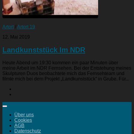
Artort
/
Artort 19
12. Mai 2019
Landkunststück Im NDR
Heute Abend um 19:30 kommen ein paar Minuten über
meine Arbeit im NDR Fernsehen. Bei der Entstehung meines
Skulpturen Duos beobachtete mich das Fernsehteam und
filmte mich bei dem Projekt „Landkunststück“ in Grube. Für...
Über uns
Cookies
AGB
Datenschutz