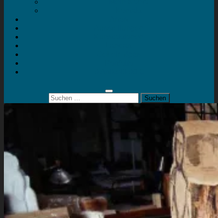
Mein Konto
Kontakt
Artort
Ausstellungen
Kunstaktionen
Landart
Geheimtipps
Portfolio
0 Artikel
0,00 €
Suchen
nach: