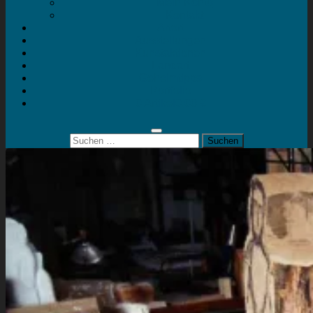
Mein Konto
Kontakt
Artort
Ausstellungen
Kunstaktionen
Landart
Geheimtipps
Portfolio
0 Artikel
0,00 €
Suchen
nach: