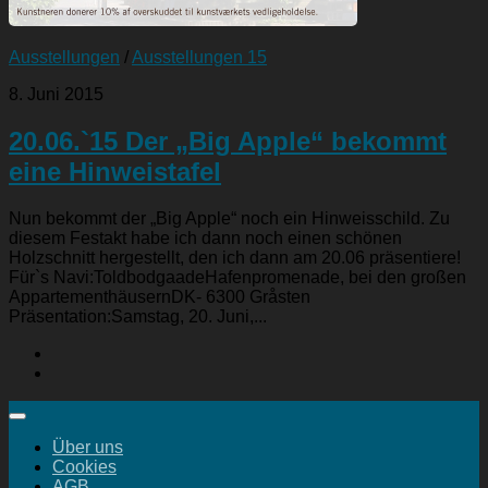
Ausstellungen
/
Ausstellungen 15
8. Juni 2015
20.06.`15 Der „Big Apple“ bekommt
eine Hinweistafel
Nun bekommt der „Big Apple“ noch ein Hinweisschild. Zu
diesem Festakt habe ich dann noch einen schönen
Holzschnitt hergestellt, den ich dann am 20.06 präsentiere!
Für`s Navi:ToldbodgaadeHafenpromenade, bei den großen
AppartementhäusernDK- 6300 Gråsten
Präsentation:Samstag, 20. Juni,...
Über uns
Cookies
AGB