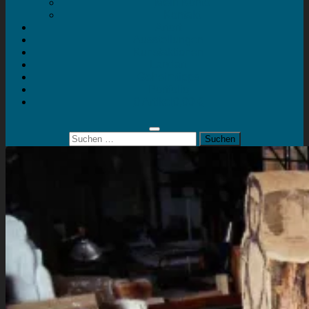
Mein Konto
Kontakt
Artort
Ausstellungen
Kunstaktionen
Landart
Geheimtipps
Portfolio
0 Artikel
0,00 €
Suchen
nach: