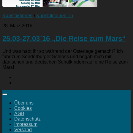
Kunstaktionen
/
Kunstaktionen 16
28. März 2016
25.03-27.03`16 „Die Reise zum Mars“
Und was habt Ihr so während der Ostertage gemacht? Ich
fuhr zum Sonderburger Schloss und begab mich mit
dänischen und deutschen Schulkindern auf eine Reise zum
Mars!
Über uns
Cookies
AGB
Datenschutz
Impressum
Versand